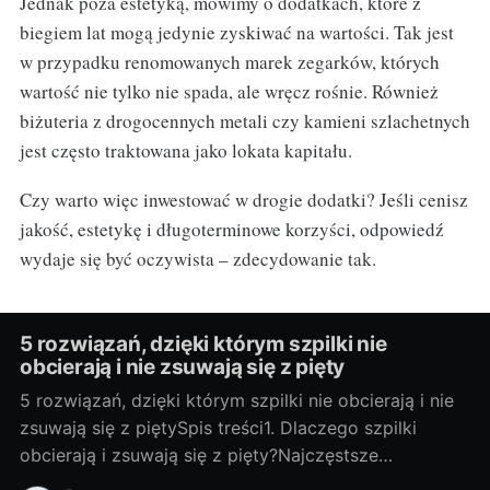
Jednak poza estetyką, mówimy o dodatkach, które z
biegiem lat mogą jedynie zyskiwać na wartości. Tak jest
w przypadku renomowanych marek zegarków, których
wartość nie tylko nie spada, ale wręcz rośnie. Również
biżuteria z drogocennych metali czy kamieni szlachetnych
jest często traktowana jako lokata kapitału.
Czy warto więc inwestować w drogie dodatki? Jeśli cenisz
jakość, estetykę i długoterminowe korzyści, odpowiedź
wydaje się być oczywista – zdecydowanie tak.
5 rozwiązań, dzięki którym szpilki nie
obcierają i nie zsuwają się z pięty
5 rozwiązań, dzięki którym szpilki nie obcierają i nie
zsuwają się z piętySpis treści1. Dlaczego szpilki
obcierają i zsuwają się z pięty?Najczęstsze
przyczyny: Zbyt duży rozmiar lub niewłaściwa tęgość