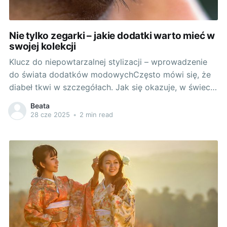
Nie tylko zegarki – jakie dodatki warto mieć w
swojej kolekcji
Klucz do niepowtarzalnej stylizacji – wprowadzenie
do świata dodatków modowychCzęsto mówi się, że
diabeł tkwi w szczegółach. Jak się okazuje, w świecie
mody to stwierdzenie jest niezwykle trafne. To
Beata
właśnie dodatki potrafią całkowicie odmienić każdą
28 cze 2025
•
2 min read
stylizację, nadając jej unikalnego charakteru i
osobowości. Oczywiście, mowa tu nie tylko o
zegarkach, ale także