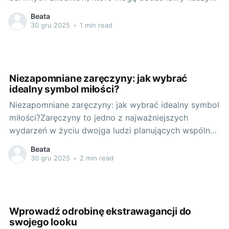
codziennym stylizacjom. Wprowadzenie go do naszej
Beata
garderoby, mimo że może wydawać się odważne,
30 gru 2025
•
1 min read
może znacznie wynieść nasz look na wyższy poziom.
Niezależnie od pory roku, czerwień dodaje energii
każdemu zestawowi.
Niezapomniane zaręczyny: jak wybrać
idealny symbol miłości?
Niezapomniane zaręczyny: jak wybrać idealny symbol
miłości?Zaręczyny to jedno z najważniejszych
wydarzeń w życiu dwojga ludzi planujących wspólną
przyszłość. To właśnie te magiczne chwile, podczas
Beata
których następuje szczera deklaracja miłości, są
30 gru 2025
•
2 min read
zapowiedzią długotrwałego związku i bliskiego
małżeństwa. Wybór odpowiedniego symbolu tej
miłości, pierścionka zaręczynowego, jest nie mniej
ważny niż
Wprowadź odrobinę ekstrawagancji do
swojego looku