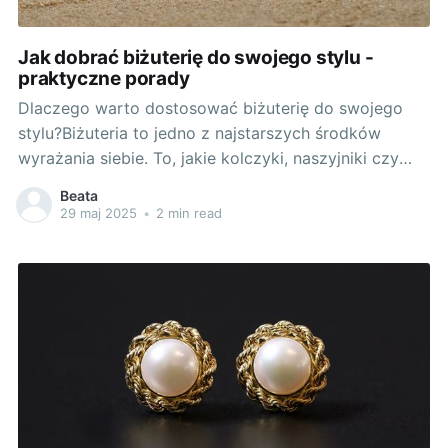
Jak dobrać biżuterię do swojego stylu -
praktyczne porady
Dlaczego warto dostosować biżuterię do swojego
stylu?Biżuteria to jedno z najstarszych środków
wyrażania siebie. To, jakie kolczyki, naszyjniki czy
pierścionki wybierasz, mówi wiele o twojej
Beata
osobowości i stylu. Biżuteria to nie tylko element
29 maj 2025
•
2 min read
ozdobny, to środek wyrażania siebie, swojego stylu i
nastrój. Dostosowywanie biżuterii do swojego stylu
jest istotne