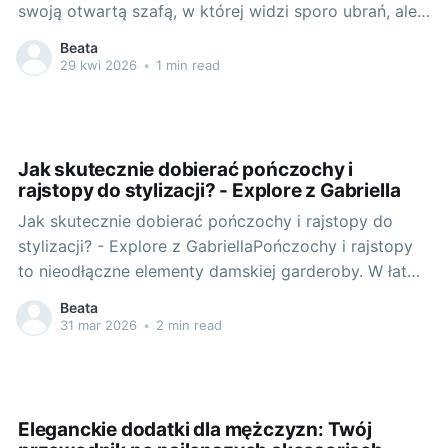
swoją otwartą szafą, w której widzi sporo ubrań, ale
nie możesz znaleźć stosownej stylizacji na dzisiejszy
Beata
dzień. W tym wszystkim jest jedno ubranie, które
29 kwi 2026
•
1 min read
często przeoczamy, a które może okazać się
kluczem do całodniowego komfortu
Jak skutecznie dobierać pończochy i
rajstopy do stylizacji? - Explore z Gabriella
Jak skutecznie dobierać pończochy i rajstopy do
stylizacji? - Explore z GabriellaPończochy i rajstopy
to nieodłączne elementy damskiej garderoby. W łatwy
i szybki sposób potrafią odmienić każdą stylizację.
Beata
Poznajmy zasady skutecznego dobierania tych
31 mar 2026
•
2 min read
elementów do naszej garderoby. Rozgrzewka na
start: czym różnią się pończochy od rajstop i kiedy
się je
Eleganckie dodatki dla mężczyzn: Twój