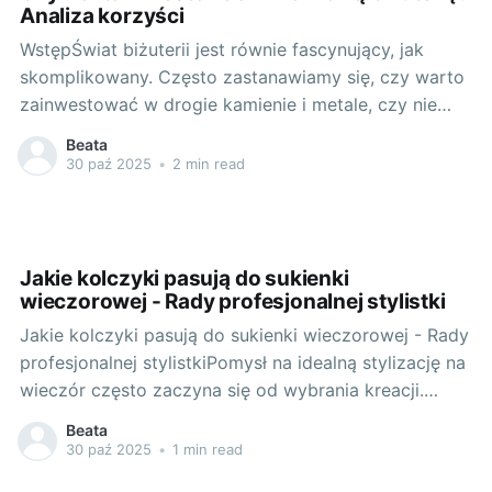
Analiza korzyści
WstępŚwiat biżuterii jest równie fascynujący, jak
skomplikowany. Często zastanawiamy się, czy warto
zainwestować w drogie kamienie i metale, czy nie
lepiej wybrać taniej, ale modnej biżuterii? Odpowiedzi
Beata
na te pytania nie można jednak znaleźć bez
30 paź 2025
•
2 min read
głębszego zrozumienia czym jest markowa biżuteria i
jakie korzyści przynosi jej posiadanie. Markowa
biżuteria to
Jakie kolczyki pasują do sukienki
wieczorowej - Rady profesjonalnej stylistki
Jakie kolczyki pasują do sukienki wieczorowej - Rady
profesjonalnej stylistkiPomysł na idealną stylizację na
wieczór często zaczyna się od wybrania kreacji.
Kiedy jednak już mamy na sobie wymarzone
Beata
czerwone szpile i elegancką sukienkę, pojawia się
30 paź 2025
•
1 min read
pytanie: jaka biżuteria będzie do tego pasować?