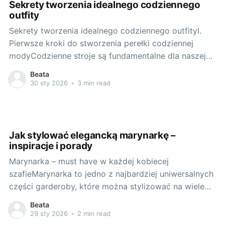
Sekrety tworzenia idealnego codziennego
outfity
Sekrety tworzenia idealnego codziennego outfityI.
Pierwsze kroki do stworzenia perełki codziennej
modyCodzienne stroje są fundamentalne dla naszej
codziennej aktywności. Bez nich nie byłoby możliwe
Beata
wyjście z domu i funkcjonowanie w rzeczywistości.
30 sty 2026
•
3 min read
Ale czy wiesz, jak zaplanować idealny, codzienny
outfit? Czy jesteś świadoma, jak ważne jest, aby twój
codzienny strój był
Jak stylować elegancką marynarkę –
inspiracje i porady
Marynarka – must have w każdej kobiecej
szafieMarynarka to jedno z najbardziej uniwersalnych
części garderoby, które można stylizować na wiele
różnych sposobów. Niezależnie od tego, czy jesteś
Beata
miłośniczką eleganckich sukienek, czy preferujesz
29 sty 2026
•
2 min read
bardziej casualowy styl, elegancka marynarka