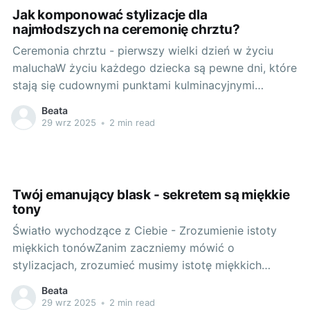
Jak komponować stylizacje dla
najmłodszych na ceremonię chrztu?
Ceremonia chrztu - pierwszy wielki dzień w życiu
maluchaW życiu każdego dziecka są pewne dni, które
stają się cudownymi punktami kulminacyjnymi
naszych rodzinnych historii. Jednym z takich dni jest
Beata
na pewno chrzest. To wydarzenie to pierwszy ważny
29 wrz 2025
•
2 min read
etap w życiu naszych pociech. Od strony duchowej,
stanowi początek drogi wiary dziecka.
Twój emanujący blask - sekretem są miękkie
tony
Światło wychodzące z Ciebie - Zrozumienie istoty
miękkich tonówZanim zaczniemy mówić o
stylizacjach, zrozumieć musimy istotę miękkich
tonów. W świecie mody miękkie tony to delikatne,
Beata
spokojne barwy, które nie atakują naszego wzroku.
29 wrz 2025
•
2 min read