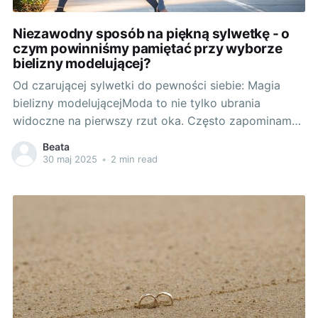
Niezawodny sposób na piękną sylwetkę - o
czym powinniśmy pamiętać przy wyborze
bielizny modelującej?
Od czarującej sylwetki do pewności siebie: Magia
bielizny modelującejModa to nie tylko ubrania
widoczne na pierwszy rzut oka. Często zapominamy,
jak ważną rolę odgrywa dobrze dobrane, komfortowe
Beata
i funkcjonalne "drugie dno". Chodzi mi o bieliznę
30 maj 2025
•
2 min read
wyszczuplającą - tę, którą często zaniedbujemy, a
która może zdziałać cuda dla naszego wyglądu i