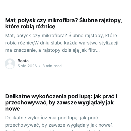
Bardzo wysoki obcas
Mat, połysk czy mikrofibra? Ślubne rajstopy,
które robią różnicę
Mat, połysk czy mikrofibra? Ślubne rajstopy, które
robią różnicęW dniu ślubu każda warstwa stylizacji
ma znaczenie, a rajstopy działają jak filtr
upiększający: wygładzają, ujednolicają i dodają
Beata
pewności kroku. W ofercie producenta Gabriella
5 sie 2026
•
3 min read
znajdziesz klasyczne, błyszczące i matowe rajstopy,
a także miękką mikrofibrę, pończochy samonośne i
dyskretne podkolanówki. Jak wybrać wykończenie,
Delikatne wykończenia pod lupą: jak prać i
przechowywać, by zawsze wyglądały jak
nowe
Delikatne wykończenia pod lupą: jak prać i
przechowywać, by zawsze wyglądały jak nowe1.