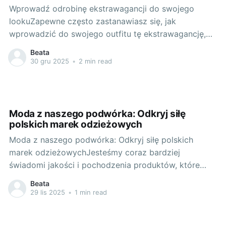
Wprowadź odrobinę ekstrawagancji do swojego
lookuZapewne często zastanawiasz się, jak
wprowadzić do swojego outfitu tę ekstrawagancję,
która sprawi, że będziesz wyróżniać się z tłumu.
Beata
Polska marka odzieżowa dla kobiet jest świetnym
30 gru 2025
•
2 min read
miejscem, gdzie możesz znaleźć niezbędne elementy
do stworzenia stylowego i oryginalnego looku. W tym
artykule pokażę Ci, jak krok
Moda z naszego podwórka: Odkryj siłę
polskich marek odzieżowych
Moda z naszego podwórka: Odkryj siłę polskich
marek odzieżowychJesteśmy coraz bardziej
świadomi jakości i pochodzenia produktów, które
kupujemy. Odżywiamy się zdrowiej, wybieramy
Beata
lokalnie produkowane artykuły spożywcze, ale co z
29 lis 2025
•
1 min read
naszymi ubraniami? Czy zastanawialiśmy się kiedyś,
skąd pochodzi ta sukienka polskie marki, którą