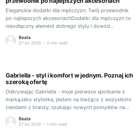
przewodnik po najlepszych akcesoriach
Eleganckie dodatki dla mężczyzn: Twój przewodnik
po najlepszych akcesoriachDodatki dla mężczyzn to
nieodłączny element dobrego stylu i dowód
wyrafinowanego gustu. To one decydują o tym, jak
Beata
prezentujesz się na co dzień oraz podczas
27 lut 2026
•
2 min read
specjalnych okazji. Eleganckie dodatki to nie tylko
wygodne zegarki czy okulary, ale także starannie
wybrane elementy biżuterii
Gabriella - styl i komfort w jednym. Poznaj ich
szeroką ofertę
Odkrywając Gabriella - moje pierwsze spotkanie z
markąJako stylistka, jestem na bieżąco z wszystkimi
trendami z branży, szukając nowych pomysłów na
style i ciekawych marek. Właśnie w ten sposób
Beata
natknęłam się na Gabriellę - producenta wysokiej
27 lut 2026
•
1 min read
jakości bielizny dla kobiet, który swoją ofertę kieruje
do kobiet ceniących sobie wygodę i