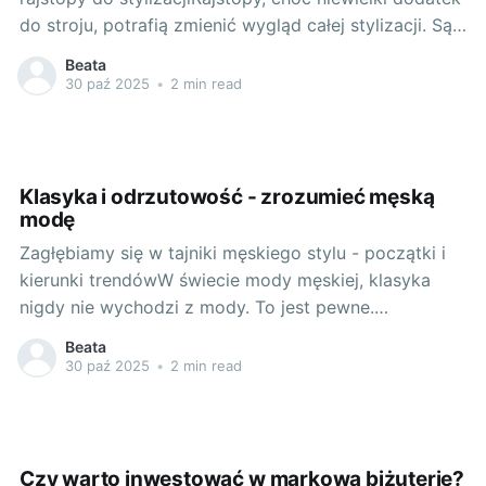
do stroju, potrafią zmienić wygląd całej stylizacji. Są
jednym z tych elementów garderoby, które mogą
Beata
zdecydowanie podkreślić nasz styl, ale również – źle
30 paź 2025
•
2 min read
dobrane – mogą skazić naszą starannie
przygotowaną stylizację. Jak zatem wybrać właściwe
rajstopy, aby świetnie
Klasyka i odrzutowość - zrozumieć męską
modę
Zagłębiamy się w tajniki męskiego stylu - początki i
kierunki trendówW świecie mody męskiej, klasyka
nigdy nie wychodzi z mody. To jest pewne.
Eleganckie, dobrze skrojone koszule, garnitury,
Beata
marynarki i kamizelki niezmiennie podkreślają status i
30 paź 2025
•
2 min read
dobrze zrozumiane ambicje mężczyzny. Ale co z
odrzutowością? Czy współczesny mężczyzna może
pozwolić sobie na
Czy warto inwestować w markową biżuterię?