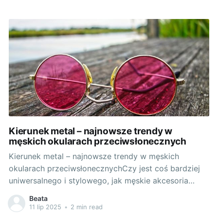
Kierunek metal – najnowsze trendy w
męskich okularach przeciwsłonecznych
Kierunek metal – najnowsze trendy w męskich
okularach przeciwsłonecznychCzy jest coś bardziej
uniwersalnego i stylowego, jak męskie akcesoria
wykonane z metalu? Zegarki, spinki do mankietów, a
Beata
teraz także popularne stają się okulary
11 lip 2025
•
2 min read
przeciwsłoneczne męskie metalowe. Jak wyglądają