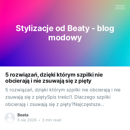
Stylizacje od Beaty - blog
modowy
5 rozwiązań, dzięki którym szpilki nie
obcierają i nie zsuwają się z pięty
5 rozwiązań, dzięki którym szpilki nie obcierają i nie
zsuwają się z piętySpis treści1. Dlaczego szpilki
obcierają i zsuwają się z pięty?Najczęstsze
przyczyny: Zbyt duży rozmiar lub niewłaściwa tęgość
Beata
sprawiają, że pięta „pływa”, a but nie trzyma. Wąski
5 sie 2026
•
3 min read
nosek spycha stopę do przodu, więc pięta wyskakuje.