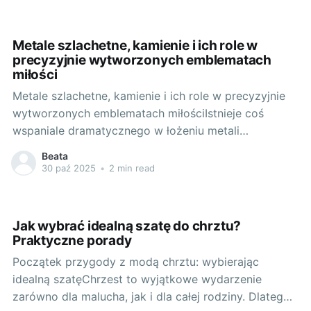
Dzisiaj skupimy się na kolczykach - jednym z
Metale szlachetne, kamienie i ich role w
precyzyjnie wytworzonych emblematach
miłości
Metale szlachetne, kamienie i ich role w precyzyjnie
wytworzonych emblematach miłościIstnieje coś
wspaniale dramatycznego w łożeniu metali
szlachetnych i kamieni, by stworzyć wyrafinowane
Beata
wyrazy afekcji. Weźmy chociażby pierścionki
30 paź 2025
•
2 min read
zaręczynowe. Bogato zdobione lub minimalistyczne,
każdy z nich jest wyjątkowy i wiele mówi o osobie,
która go ofiarowuje, i o tej, która
Jak wybrać idealną szatę do chrztu?
Praktyczne porady
Początek przygody z modą chrztu: wybierając
idealną szatęChrzest to wyjątkowe wydarzenie
zarówno dla malucha, jak i dla całej rodziny. Dlatego