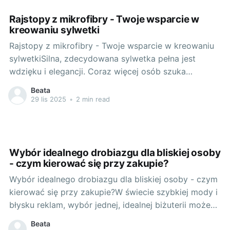
zakładamy na specjalne okazje? Czy dobrze znamy
polskie
Rajstopy z mikrofibry - Twoje wsparcie w
kreowaniu sylwetki
Rajstopy z mikrofibry - Twoje wsparcie w kreowaniu
sylwetkiSilna, zdecydowana sylwetka pełna jest
wdzięku i elegancji. Coraz więcej osób szuka
rozwiązań, które pomogą im wyeksponować te
Beata
cechy. Współcześnie pojęcie modelowania sylwetki
29 lis 2025
•
2 min read
nie ogranicza się wyłącznie do siłowni i diet, ale
obejmuje również prawidłowo dobrane ubrania i
elementy garderoby, takie jak
Wybór idealnego drobiazgu dla bliskiej osoby
- czym kierować się przy zakupie?
Wybór idealnego drobiazgu dla bliskiej osoby - czym
kierować się przy zakupie?W świecie szybkiej mody i
błysku reklam, wybór jednej, idealnej biżuterii może
być prawdziwym wyzwaniem. Niemniej jednak, z
Beata