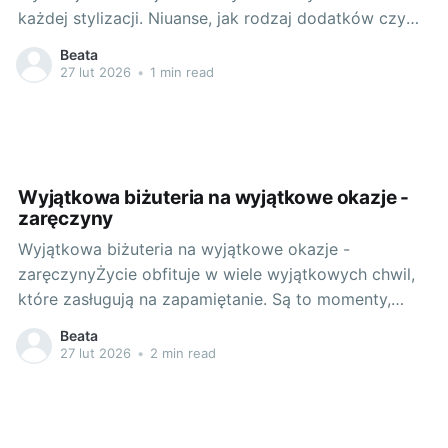
każdej stylizacji. Niuanse, jak rodzaj dodatków czy
sposób, w jaki je nosimy, mogą diametralnie zmienić
Beata
odbiór naszego looku. Wśród tych cennych
27 lut 2026
•
1 min read
dodatków, specjalne miejsce zajmują pierścionki. To
one często są punktem wyjścia przy tworzeniu
zestawienia, dodając charakteru i klasy każdemu
Wyjątkowa biżuteria na wyjątkowe okazje -
zaręczyny
Wyjątkowa biżuteria na wyjątkowe okazje -
zaręczynyŻycie obfituje w wiele wyjątkowych chwil,
które zasługują na zapamiętanie. Są to momenty,
które zapisują się na długie lata w naszej pamięci. Do
Beata
takich niewątpliwie zaliczyć możemy zaręczyny,
27 lut 2026
•
2 min read
stanowiące symboliczny początek nowego etapu
życia. W celebratedzi zaręczyn odgrywają kluczową
rolę niezapomniane emocje, ekscytacja, miłość,