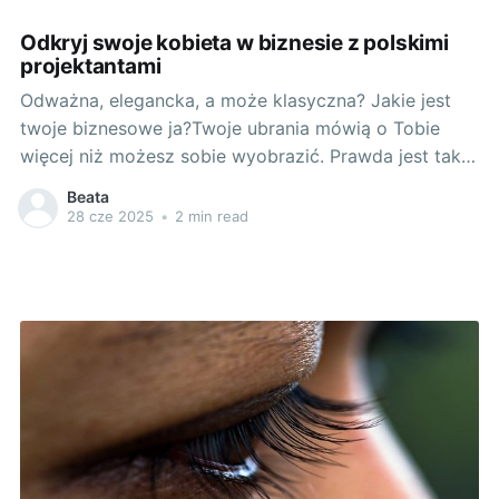
najnowsze trendy w tej dziedzinie? Wprowadźmy się
Odkryj swoje kobieta w biznesie z polskimi
do metalowego świata męskiego stylu. Światło na
projektantami
Odważna, elegancka, a może klasyczna? Jakie jest
twoje biznesowe ja?Twoje ubrania mówią o Tobie
więcej niż możesz sobie wyobrazić. Prawda jest taka,
że sposób, w jaki się ubierasz, niejako zawiera
Beata
pewien przekaz. Czy jesteś osobą elegancką,
28 cze 2025
•
2 min read
skupioną na detalach i klasycznej formie, wręcz
minimalistką? Czy może liderką, która lubi