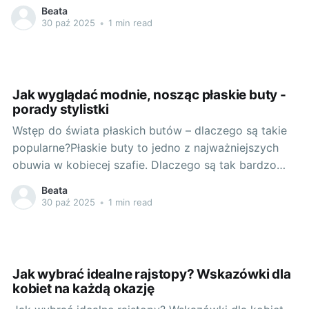
do jego organizacji podchodzimy z należytą uwagą,
Beata
zwracając szczególną tęsknotę na strój chrzcielnicy.
30 paź 2025
•
1 min read
Wybór idealnej szaty na ten ważny dzień może być
dla rodziców sporym wyzwaniem. Szczególnie, gdy
na rynku
Jak wyglądać modnie, nosząc płaskie buty -
porady stylistki
Wstęp do świata płaskich butów – dlaczego są takie
popularne?Płaskie buty to jedno z najważniejszych
obuwia w kobiecej szafie. Dlaczego są tak bardzo
popularne? Przede wszystkim dlatego, że zapewniają
Beata
nieporównywalny komfort podczas noszenia. Płaskie
30 paź 2025
•
1 min read
buty to także gwarancja casualowego look'u, który
można tworzyć na różne sposoby. Każda z nas ma
Jak wybrać idealne rajstopy? Wskazówki dla
kobiet na każdą okazję