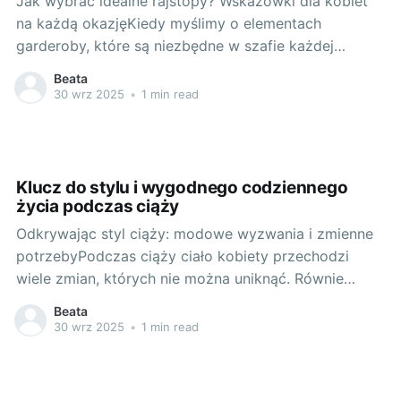
Jak wybrać idealne rajstopy? Wskazówki dla kobiet
na każdą okazjęKiedy myślimy o elementach
garderoby, które są niezbędne w szafie każdej
kobiety, na samym szczycie listy znajdują się
Beata
rajstopy. Czy są to rajstopy cienkie, rozgrzewające
30 wrz 2025
•
1 min read
rajstopy z mikrofibry czy uwodzicielskie pończochy,
jest to jeden z tych artykułów, które są nie tylko
Klucz do stylu i wygodnego codziennego
życia podczas ciąży
Odkrywając styl ciąży: modowe wyzwania i zmienne
potrzebyPodczas ciąży ciało kobiety przechodzi
wiele zmian, których nie można uniknąć. Równie
często zmieniają się nasze potrzeby dotyczące
Beata
ubioru. Jak jednak odnaleźć swój styl, nie rezygnując
30 wrz 2025
•
1 min read
z wygody? Tutaj z pomocą przychodzą produkty
dostępne w sklepie Gabriella, zwłaszcza te stworzone
specjalnie z myślą