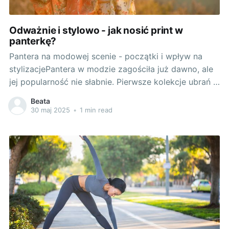
Odważnie i stylowo - jak nosić print w
panterkę?
Pantera na modowej scenie - początki i wpływ na
stylizacjePantera w modzie zagościła już dawno, ale
jej popularność nie słabnie. Pierwsze kolekcje ubrań w
panterkę pojawiły się na przełomie lat 60. i 70. XX
Beata
wieku, jednak były one traktowane raczej jako
30 maj 2025
•
1 min read
kontrowersyjny symbol buntu i niezależności kobiet.
Dzisiaj panterka jest