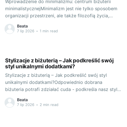
Wprowadzenie do minimalizmu: centrum biżuterii
minimalistycznejMinimalizm jest nie tylko sposobem
organizacji przestrzeni, ale także filozofią życia,
której celem jest redukcja do najistotniejszych
Beata
elementów. Tak samo jest w przypadku biżuterii.
7 lip 2026
•
1 min read
Minimalistyczna biżuteria, charakteryzująca się
prostotą kształtów i szlachetną prostotą, jest
wyrazem elegancji i wyrafinowania. Biżuteria
minimalistyczna nie potrzebuje wielu zdobień, aby
Stylizacje z biżuterią – Jak podkreślić swój
styl unikalnymi dodatkami?
Stylizacje z biżuterią – Jak podkreślić swój styl
unikalnymi dodatkami?Odpowiednio dobrana
biżuteria potrafi zdziałać cuda - podkreśla nasz styl,
podnosi jakość łatwo dostępnych ubrań i dodaje
Beata
pewności siebie. To taki sekret, który mała grupka
7 lip 2026
•
2 min read
kobiet ma w swoim rękawie. Czy jestem jedyną, która
zazdrości tym dziewczynom, które zawsze wyglądają
ja