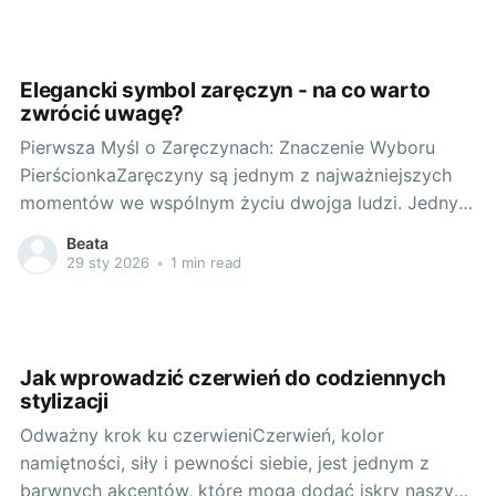
damska z pewnością znajdzie miejsce w Twojej
szafie. Wszystko za sprawą jej klasycznego kroju
Elegancki symbol zaręczyn - na co warto
zwrócić uwagę?
Pierwsza Myśl o Zaręczynach: Znaczenie Wyboru
PierścionkaZaręczyny są jednym z najważniejszych
momentów we wspólnym życiu dwojga ludzi. Jednym
z najważniejszych elementów tego wydarzenia jest
Beata
bez wątpienia pierścionek zaręczynowy. To nie tylko
29 sty 2026
•
1 min read
symbol zaangażowania i miłości, ale także okazja, by
pokazać ukochanej osobie, jak dobrze ją znamy i
rozumiemy jej gust.
Jak wprowadzić czerwień do codziennych
stylizacji
Odważny krok ku czerwieniCzerwień, kolor
namiętności, siły i pewności siebie, jest jednym z
barwnych akcentów, które mogą dodać iskry naszym