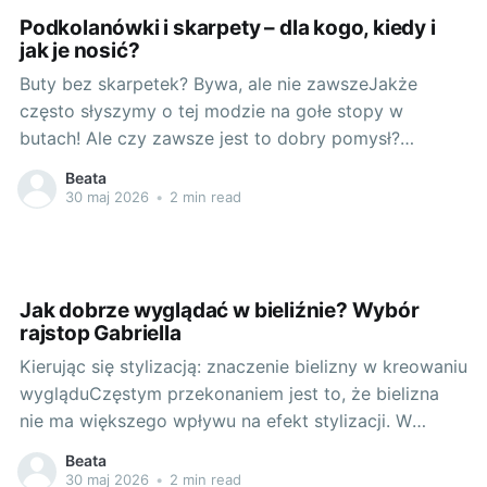
Podkolanówki i skarpety – dla kogo, kiedy i
jak je nosić?
Buty bez skarpetek? Bywa, ale nie zawszeJakże
często słyszymy o tej modzie na gołe stopy w
butach! Ale czy zawsze jest to dobry pomysł?
Skarpetki i podkolanówki, choć są często
Beata
postrzegane jako niezbyt modny dodatek, mają swoją
30 maj 2026
•
2 min read
długą i ważną historię. Stylizacje bez skarpet u
niektórych wywołują zdecydowane niepokoje,
związane
Jak dobrze wyglądać w bieliźnie? Wybór
rajstop Gabriella
Kierując się stylizacją: znaczenie bielizny w kreowaniu
wygląduCzęstym przekonaniem jest to, że bielizna
nie ma większego wpływu na efekt stylizacji. W
końcu, jest ukryta pod warstwami ubrań, prawda?
Beata
Otóż nie. Rodzaj, kolor oraz krój bielizny, którą
30 maj 2026
•
2 min read