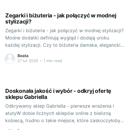
Zegarki i biżuteria - jak połączyć w modnej
stylizacji?
Zegarki i biżuteria - jak połączyć w modnej stylizacji?
Modne dodatki definiują wygląd i dodają uroku
każdej stylizacji. Czy to biżuteria damska, elegancki
zegarek czy nawet prosta szpilka do włosów, mogą
Beata
znacząco podnieść walory estetyczne Twojego
27 lut 2026
•
1 min read
outfitu. Oto kilka wskazówek, jak stworzyć
wyjątkowe i modnie zsynchronizowane zestawienia z
biżuterią i
Doskonała jakość i wybór - odkryj ofertę
sklepu Gabriella
Odkrywamy sklep Gabriella - pierwsze wrażenia i
atutyW dobie licznych sklepów online z bielizną
kobiecą, trudno o takie miejsce, które zaskoczyłoby
swoją ofertą. Jednak, czasami uda się odnaleźć