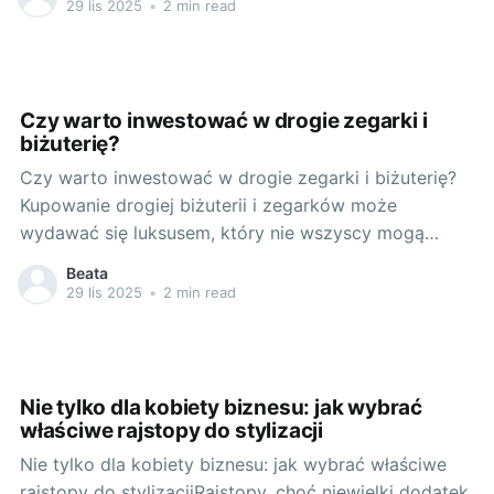
odpowiednim podejściem, łatwo jest odnaleźć
29 lis 2025
•
2 min read
prezent, który ucieszy bliską osobę i będzie idealnie
pasować do jej stylu i osobowości. Pierwszy
Czy warto inwestować w drogie zegarki i
biżuterię?
Czy warto inwestować w drogie zegarki i biżuterię?
Kupowanie drogiej biżuterii i zegarków może
wydawać się luksusem, który nie wszyscy mogą
sobie pozwolić. Niemniej jednak, z perspektywy
Beata
czasu, taka inwestycja często okazuje się być nie
29 lis 2025
•
2 min read
tylko wydajnym, ale i opłacalnym rzutem na taśmę.
Decyzje o zakupie, na przykład diamentowego
pierścionka
Nie tylko dla kobiety biznesu: jak wybrać
właściwe rajstopy do stylizacji
Nie tylko dla kobiety biznesu: jak wybrać właściwe
rajstopy do stylizacjiRajstopy, choć niewielki dodatek