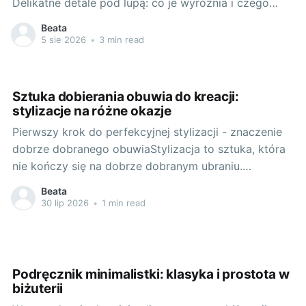
Delikatne detale pod lupą: co je wyróżnia i czego
potrzebują (koronki, hafty, jedwab, cekiny)Koronki,
Beata
misterny haft, miękki jedwab i migoczące cekiny
5 sie 2026
•
3 min read
sprawiają, że dodatki i bielizna wyglądają luksusowo
– ale wymagają troski. Koronka i haft lubią dotyk,
Sztuka dobierania obuwia do kreacji:
stylizacje na różne okazje
Pierwszy krok do perfekcyjnej stylizacji - znaczenie
dobrze dobranego obuwiaStylizacja to sztuka, która
nie kończy się na dobrze dobranym ubraniu.
Ekskluzywne buty damskie stanowią nieodłączny
Beata
element każdej kreacji, podkreślając jej charakter i
30 lip 2026
•
1 min read
nadając jej wyrazistego akcentu. Wybór
odpowiedniego obuwia może sprawić, że nawet
najprostsza stylizacja zyska oryginalny i wyrazisty
charakter.
Podręcznik minimalistki: klasyka i prostota w
biżuterii