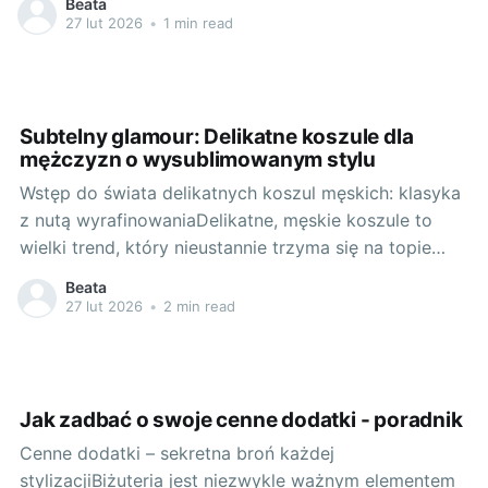
Beata
prawdziwe perełki. Jedną z nich jest zdecydowanie
27 lut 2026
•
1 min read
sklep Gabriella. Wyróżnia się zarówno
różnorodnością asortymentu, jak i rewelacyjną
jakością oferowanych produktów. Zakup w
Subtelny glamour: Delikatne koszule dla
mężczyzn o wysublimowanym stylu
Wstęp do świata delikatnych koszul męskich: klasyka
z nutą wyrafinowaniaDelikatne, męskie koszule to
wielki trend, który nieustannie trzyma się na topie
mody męskiej od kilku sezonów. Wyrafinowane i
Beata
subtelne, opływają sylwetkę mężczyzny, dodające mu
27 lut 2026
•
2 min read
stylu i elegancji. Szczególnie warte uwagi są błękitne
koszule, które doskonale komponują się z
większością stylizacji
Jak zadbać o swoje cenne dodatki - poradnik
Cenne dodatki – sekretna broń każdej
stylizacjiBiżuteria jest niezwykle ważnym elementem