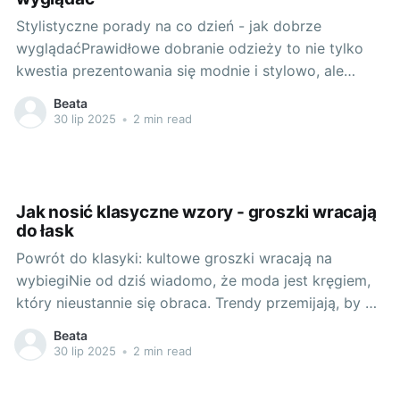
Stylistyczne porady na co dzień - jak dobrze
wyglądaćPrawidłowe dobranie odzieży to nie tylko
kwestia prezentowania się modnie i stylowo, ale
również właściwej percepcji siebie oraz podniesienia
Beata
samooceny. Gdy dobrze wyglądamy, czujemy się
30 lip 2025
•
2 min read
pewnie i komfortowo. Ale jak to osiągnąć? Poniżej
przeczytasz o tym, jak kroki ku perfekcyjnej stylizacji
są
Jak nosić klasyczne wzory - groszki wracają
do łask
Powrót do klasyki: kultowe groszki wracają na
wybiegiNie od dziś wiadomo, że moda jest kręgiem,
który nieustannie się obraca. Trendy przemijają, by po
latach znów triumfalnie powrócić. Tak jest również w
Beata
przypadku wzorów, które docierały do nas z
30 lip 2025
•
2 min read
wybiegów i ekranów telewizorów kilkadziesiąt lat
temu. Któż z nas nie pamięta