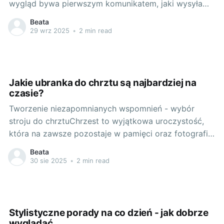
wygląd bywa pierwszym komunikatem, jaki wysyłamy
do nowo poznanej osoby, warto zwrócić uwagę na
Beata
detale. To one często decydują o tym, czy
29 wrz 2025
•
2 min read
zostaniemy zauważeni i zapamiętani. Przeważnie są
one na tyle subtelne, że przyciągają uwagę
podświadomie,
Jakie ubranka do chrztu są najbardziej na
czasie?
Tworzenie niezapomnianych wspomnień - wybór
stroju do chrztuChrzest to wyjątkowa uroczystość,
która na zawsze pozostaje w pamięci oraz fotografii
rodzinnej. To moment, kiedy nasza pociecha oficjalnie
Beata
staje się częścią wspólnoty kościelnej. Wybór
30 sie 2025
•
2 min read
ubranka, w którym maluch weźmie udział w tej
ceremonii, wymaga zatem szczególnej uwagi. Z
jednej strony powinien on
Stylistyczne porady na co dzień - jak dobrze
wyglądać