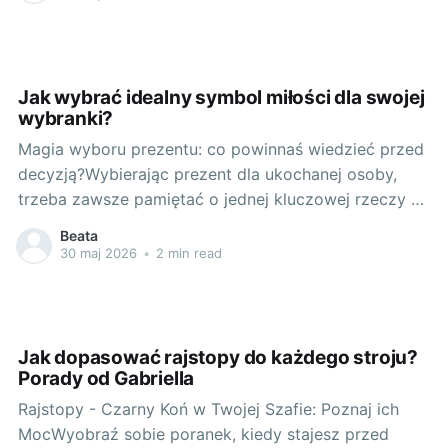
wybieramy, często odgrywa kluczową rolę w
kreowaniu naszego wyglądu. Szczególnie ważne staje
się to
Jak wybrać idealny symbol miłości dla swojej
wybranki?
Magia wyboru prezentu: co powinnaś wiedzieć przed
decyzją?Wybierając prezent dla ukochanej osoby,
trzeba zawsze pamiętać o jednej kluczowej rzeczy -
o znaczeniu symboli miłości. To one skrywają w sobie
Beata
emocje, uczucia i drzemiącą pasję, którą chcesz
30 maj 2026
•
2 min read
przekazać swojej wybrance. Od pierścionków
zaręczynowych, przez delikatne bransoletki, po
eleganckie zegarki -
Jak dopasować rajstopy do każdego stroju?
Porady od Gabriella
Rajstopy - Czarny Koń w Twojej Szafie: Poznaj ich
MocWyobraź sobie poranek, kiedy stajesz przed