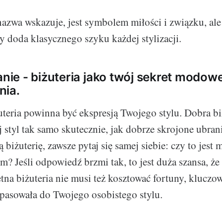
 nazwa wskazuje, jest symbolem miłości i związku, ale
y doda klasycznego szyku każdej stylizacji.
e - biżuteria jako twój sekret modowe
nia.
żuteria powinna być ekspresją Twojego stylu. Dobra b
 styl tak samo skutecznie, jak dobrze skrojone ubran
ną biżuterię, zawsze pytaj się samej siebie: czy to jest
m? Jeśli odpowiedź brzmi tak, to jest duża szansa, że t
tna biżuteria nie musi też kosztować fortuny, kluczow
i pasowała do Twojego osobistego stylu.