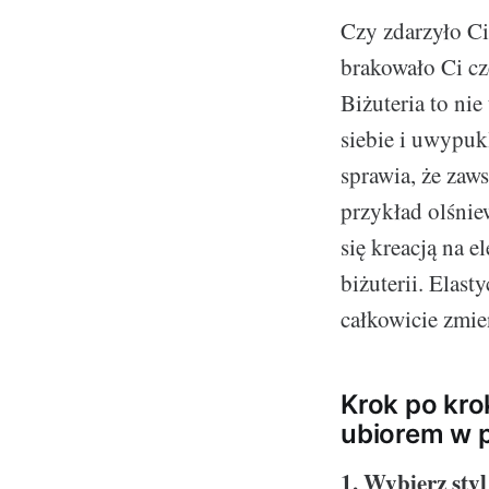
Czy zdarzyło Ci
brakowało Ci cz
Biżuteria to ni
siebie i uwypuk
sprawia, że zaw
przykład olśniew
się kreacją na 
biżuterii. Elast
całkowicie zmie
Krok po kro
ubiorem w 
1. Wybierz sty