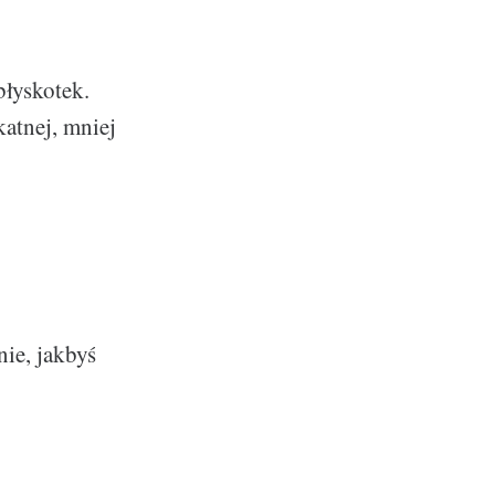
błyskotek.
katnej, mniej
nie, jakbyś