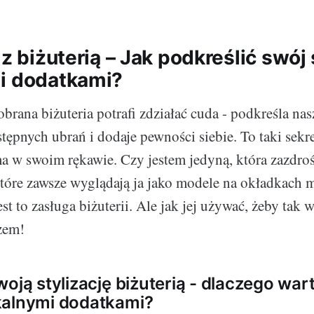
 z biżuterią – Jak podkreślić swój 
i dodatkami?
rana biżuteria potrafi zdziałać cuda - podkreśla nasz
tępnych ubrań i dodaje pewności siebie. To taki sekre
a w swoim rękawie. Czy jestem jedyną, która zazdro
tóre zawsze wyglądają ja jako modele na okładkach
est to zasługa biżuterii. Ale jak jej używać, żeby tak
zem!
oją stylizację biżuterią - dlaczego war
kalnymi dodatkami?