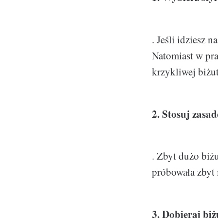
. Jeśli idziesz 
Natomiast w pra
krzykliwej biżut
2. Stosuj zasa
. Zbyt dużo biżu
próbowała zbyt
3. Dobieraj biż