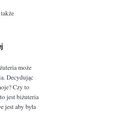
 także
j
iżuteria może
ia. Decydując
 moje? Czy to
o jest biżuteria
e jest aby była