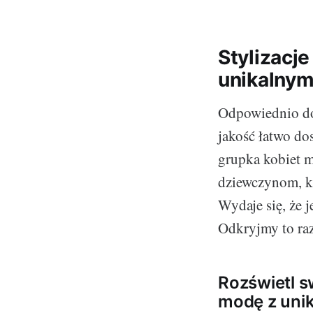
Stylizacje
unikalnym
Odpowiednio dob
jakość łatwo dos
grupka kobiet m
dziewczynom, k
Wydaje się, że j
Odkryjmy to ra
Rozświetl sw
modę z uni