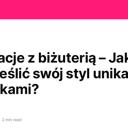
acje z biżuterią – Ja
eślić swój styl unik
kami?
•
2 min read