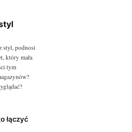
styl
 styl, podnosi
t, który mała
ści tym
 magazynów?
 wyglądać?
to łączyć