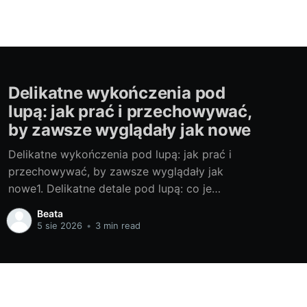
Delikatne wykończenia pod
lupą: jak prać i przechowywać,
by zawsze wyglądały jak nowe
Delikatne wykończenia pod lupą: jak prać i
przechowywać, by zawsze wyglądały jak
nowe1. Delikatne detale pod lupą: co je
wyróżnia i czego potrzebują (koronki, hafty,
Beata
jedwab, cekiny)Koronki, misterny haft, miękki
5 sie 2026
•
3 min read
jedwab i migoczące cekiny sprawiają, że
dodatki i bielizna wyglądają luksusowo – ale
wymagają troski. Koronka i haft lubią dotyk,