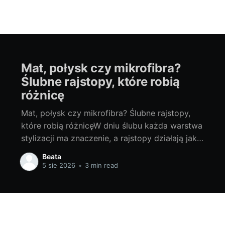
Mat, połysk czy mikrofibra?
Ślubne rajstopy, które robią
różnicę
Mat, połysk czy mikrofibra? Ślubne rajstopy,
które robią różnicęW dniu ślubu każda warstwa
stylizacji ma znaczenie, a rajstopy działają jak
filtr upiększający: wygładzają, ujednolicają i
Beata
dodają pewności kroku. W ofercie producenta
5 sie 2026
•
3 min read
Gabriella znajdziesz klasyczne, błyszczące i
matowe rajstopy, a także miękką mikrofibrę,
pończochy samonośne i dyskretne
podkolanówki. Jak wybrać wykończenie,