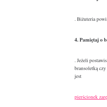
. Biżuteria pow
4. Pamiętaj o b
. Jeżeli postawi
bransoletką czy
jest
pierścionek za