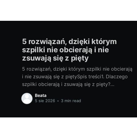
5 rozwiązań, dzięki którym
szpilki nie obcierają i nie
zsuwają się z pięty
5 rozwiązań, dzięki którym szpilki nie obcierają
i nie zsuwają się z piętySpis treści1. Dlaczego
szpilki obcierają i zsuwają się z pięty?
Najczęstsze przyczyny: Zbyt duży rozmiar lub
Beata
niewłaściwa tęgość sprawiają, że pięta „pływa”,
5 sie 2026
•
3 min read
a but nie trzyma. Wąski nosek spycha stopę do
przodu, więc pięta wyskakuje. Bardzo wysoki
obcas