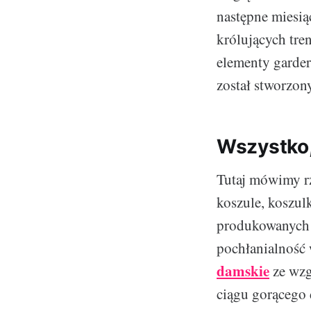
następne miesią
królujących tre
elementy garder
został stworzony
Wszystko,
Tutaj mówimy rz
koszule, koszul
produkowanych j
pochłanialność 
damskie
ze wzg
ciągu gorącego d