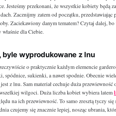
ce. Jesteśmy przekonani, że wszystkie kobiety będą 
ndach. Zacznijmy zatem od początku, przedstawiając 
oby. Zaciekawiony danym tematem? Czytaj dalej, bo 
 właśnie dla Ciebie.
 byle wyprodukowane z lnu
eczywiście o praktycznie każdym elemencie gardero
ki, spódnice, sukienki, a nawet spodnie. Obecnie wiel
est z lnu. Sam materiał cechuje duża przewiewność 
wszelkiej wilgoci. Duża liczba kobiet wybiera latem
lędu na ich przewiewność. To samo zresztą tyczy si
nia czujemy się znacznie lepiej, nosząc ubrania, któ