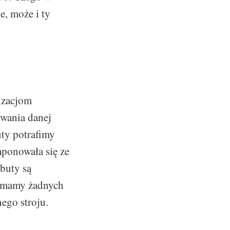
e, może i ty
lizacjom
wania danej
uty potrafimy
mponowała się ze
 buty są
e mamy żadnych
nego stroju.