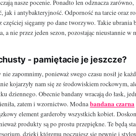
czają nasze pocenie. Ponadto len odznacza zarówno,
, jak i antybakteryjność. Odporność na tarcie oraz r
az częściej sięgamy po dane tworzywo. Takie ubrania
ta, a nie przez jeden sezon, pozostając nieustannie w 
husty - pamiętacie je jeszcze?
nie zapomnimy, ponieważ swego czasu nosił je każd
żnie kojarzyły nam się ze środowiskiem rockowym, a
tku dziennego. Obecnie bandany wracają do łask, je
bandana czarna
ieniła, zatem i wzornictwo. Modna
zkowy element garderoby wszystkich kobiet. Dosko
nieważ produkty są po prostu przepiękne. Te będą st
esorium, dzięki któremu poczujesz się pewnie i styl