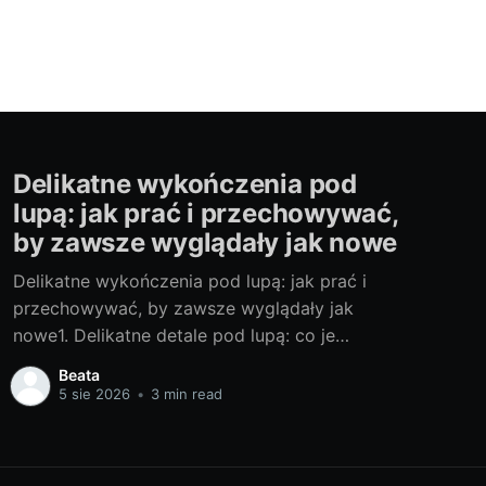
Delikatne wykończenia pod
lupą: jak prać i przechowywać,
by zawsze wyglądały jak nowe
Delikatne wykończenia pod lupą: jak prać i
przechowywać, by zawsze wyglądały jak
nowe1. Delikatne detale pod lupą: co je
wyróżnia i czego potrzebują (koronki, hafty,
Beata
jedwab, cekiny)Koronki, misterny haft, miękki
5 sie 2026
•
3 min read
jedwab i migoczące cekiny sprawiają, że
dodatki i bielizna wyglądają luksusowo – ale
wymagają troski. Koronka i haft lubią dotyk,