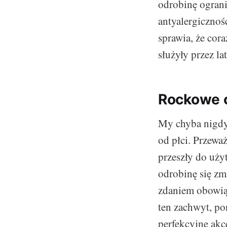
odrobinę ograni
antyalergiczność
sprawia, że cor
służyły przez la
Rockowe c
My chyba nigdy 
od płci. Przewa
przeszły do uży
odrobinę się zm
zdaniem obowią
ten zachwyt, po
perfekcyjne akc