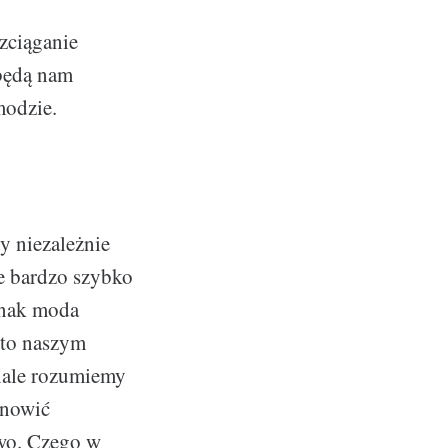
ozciąganie
 będą nam
modzie.
y niezależnie
le bardzo szybko
dnak moda
to naszym
nale rozumiemy
anowić
owo. Czego w