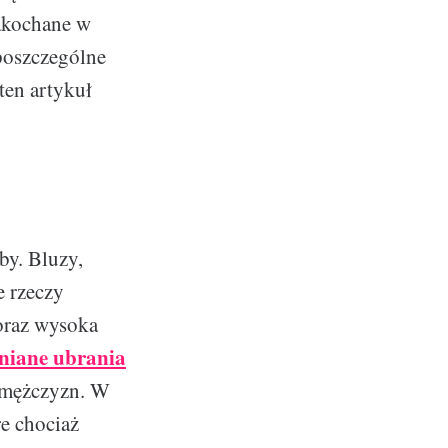
zakochane w
poszczególne
ten artykuł
by. Bluzy,
e rzeczy
oraz wysoka
lniane ubrania
ę mężczyzn. W
re chociaż