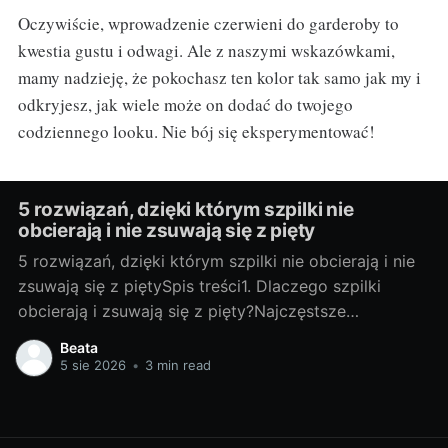
Oczywiście, wprowadzenie czerwieni do garderoby to
kwestia gustu i odwagi. Ale z naszymi wskazówkami,
mamy nadzieję, że pokochasz ten kolor tak samo jak my i
odkryjesz, jak wiele może on dodać do twojego
codziennego looku. Nie bój się eksperymentować!
5 rozwiązań, dzięki którym szpilki nie
obcierają i nie zsuwają się z pięty
5 rozwiązań, dzięki którym szpilki nie obcierają i nie
zsuwają się z piętySpis treści1. Dlaczego szpilki
obcierają i zsuwają się z pięty?Najczęstsze
przyczyny: Zbyt duży rozmiar lub niewłaściwa tęgość
Beata
sprawiają, że pięta „pływa”, a but nie trzyma. Wąski
5 sie 2026
•
3 min read
nosek spycha stopę do przodu, więc pięta wyskakuje.
Bardzo wysoki obcas