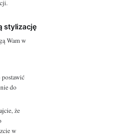
ji.
 stylizację
mogą Wam w
e postawić
dnie do
jcie, że
o
rzcie w