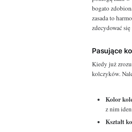
bogato zdobioną
zasada to harmo
zdecydować się 
Pasujące ko
Kiedy już zroz
kolczyków. Nale
Kolor ko
z nim iden
Kształt k