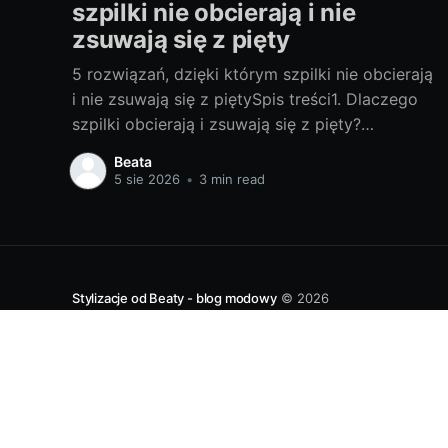
szpilki nie obcierają i nie
zsuwają się z pięty
5 rozwiązań, dzięki którym szpilki nie obcierają
i nie zsuwają się z piętySpis treści1. Dlaczego
szpilki obcierają i zsuwają się z pięty?
Najczęstsze przyczyny: Zbyt duży rozmiar lub
Beata
niewłaściwa tęgość sprawiają, że pięta „pływa”,
5 sie 2026
•
3 min read
a but nie trzyma. Wąski nosek spycha stopę do
przodu, więc pięta wyskakuje. Bardzo wysoki
obcas
Stylizacje od Beaty - blog modowy
© 2026