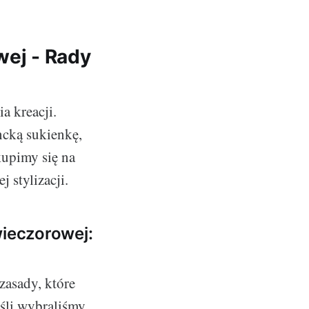
wej - Rady
a kreacji.
ncką sukienkę,
kupimy się na
 stylizacji.
wieczorowej:
zasady, które
eśli wybraliśmy