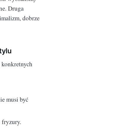
tne. Druga
nimalizm, dobrze
tylu
 konkretnych
ie musi być
 fryzury.