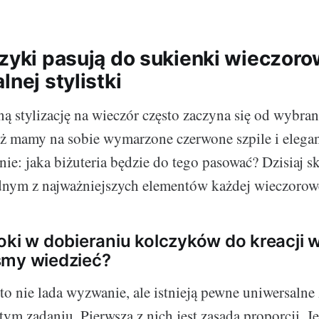
czyki pasują do sukienki wieczoro
lnej stylistki
ą stylizację na wieczór często zaczyna się od wybrani
ż mamy na sobie wymarzone czerwone szpile i elega
nie: jaka biżuteria będzie do tego pasować? Dzisiaj s
dnym z najważniejszych elementów każdej wieczorowej
oki w dobieraniu kolczyków do kreacji 
śmy wiedzieć?
to nie lada wyzwanie, ale istnieją pewne uniwersalne 
m zadaniu. Pierwszą z nich jest zasada proporcji. J