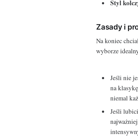
Styl kolc
Zasady i pr
Na koniec chci
wyborze idealn
Jeśli nie 
na klasykę
niemal każ
Jeśli lubi
najważniej
intensywny