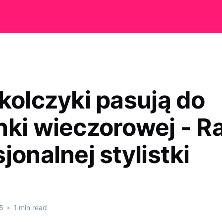
 kolczyki pasują do
nki wieczorowej - R
jonalnej stylistki
5
•
1 min read