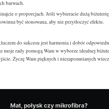
ch barwach.
najcie o proporcjach. Jeśli wybieracie dużą biżuterię,
 powinna być stonowana, aby nie przytłoczyć efektu.
 kluczem do sukcesu jest harmonia i dobór odpowied
że moje rady pomogą Wam w wyborze idealnej biżute
jście. Życzę Wam pięknych i niezapomnianych wiec
Mat, połysk czy mikrofibra?