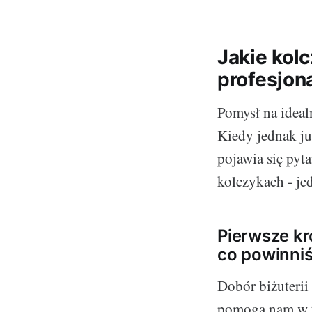
Jakie kol
profesjona
Pomysł na idealn
Kiedy jednak ju
pojawia się pyta
kolczykach - je
Pierwsze kr
co powinni
Dobór biżuterii 
pomogą nam w ty