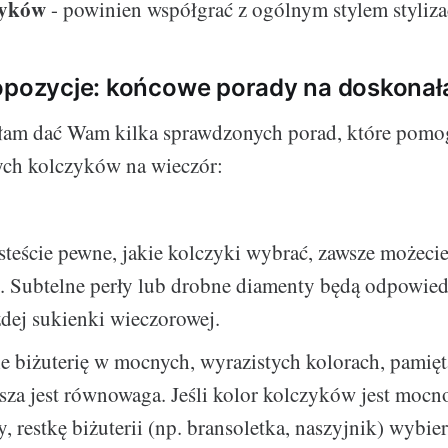
zyków
- powinien współgrać z ogólnym stylem stylizac
opozycje: końcowe porady na doskonałą
ałam dać Wam kilka sprawdzonych porad, które po
ych kolczyków na wieczór:
jesteście pewne, jakie kolczyki wybrać, zawsze możeci
. Subtelne perły lub drobne diamenty będą odpowie
dej sukienki wieczorowej.
cie biżuterię w mocnych, wyrazistych kolorach, pamięta
sza jest równowaga. Jeśli kolor kolczyków jest mocn
, restkę biżuterii (np. bransoletka, naszyjnik) wybie