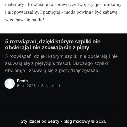
materiały - to właśnie to sprawia, że twój styl jest unikalny
i niepowtarzalny. I pamiętaj - moda powinna być zabawą,
więc baw się modą!
5 rozwiązań, dzięki którym szpilki nie
obcierają i nie zsuwają się z pięty
5 rozwiązań, dzięki którym szpilki nie obcierają i nie
zsuwają się z piętySpis treści1. Dlaczego szpilki
obcierają i zsuwają się z pięty?Najczęstsze
przyczyny: Zbyt duży rozmiar lub niewłaściwa tęgość
Beata
sprawiają, że pięta „pływa”, a but nie trzyma. Wąski
5 sie 2026
•
3 min read
nosek spycha stopę do przodu, więc pięta wyskakuje.
Bardzo wysoki obcas
Stylizacje od Beaty - blog modowy
© 2026