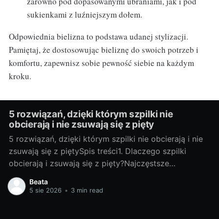
zarówno pod dopasowanymi ubraniami, jak i pod
sukienkami z luźniejszym dołem.
Odpowiednia bielizna to podstawa udanej stylizacji.
Pamiętaj, że dostosowując bieliznę do swoich potrzeb i
komfortu, zapewnisz sobie pewność siebie na każdym
kroku.
5 rozwiązań, dzięki którym szpilki nie
obcierają i nie zsuwają się z pięty
5 rozwiązań, dzięki którym szpilki nie obcierają i nie
zsuwają się z piętySpis treści1. Dlaczego szpilki
obcierają i zsuwają się z pięty?Najczęstsze
przyczyny: Zbyt duży rozmiar lub niewłaściwa tęgość
Beata
sprawiają, że pięta „pływa”, a but nie trzyma. Wąski
5 sie 2026
•
3 min read
nosek spycha stopę do przodu, więc pięta wyskakuje.
Bardzo wysoki obcas